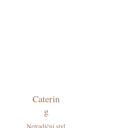
Caterin
g
Netradiční styl