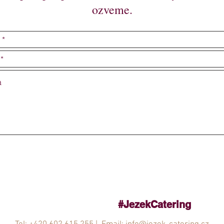
ozveme.
#JezekCatering