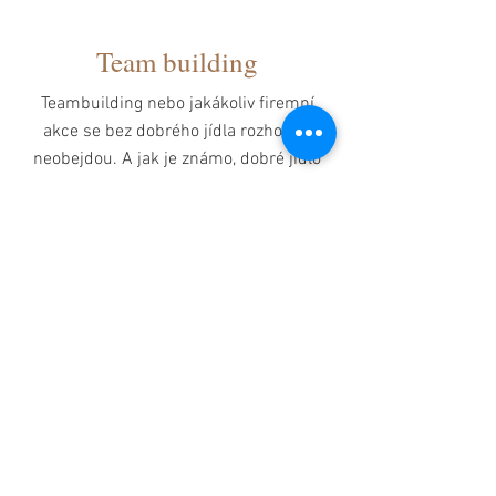
Team building
Teambuilding nebo jakákoliv firemní
akce se bez dobrého jídla rozhodně
neobejdou. A jak je známo, dobré jídlo
sbližuje a láska (i ta přátelská) prochází
žaludkem!